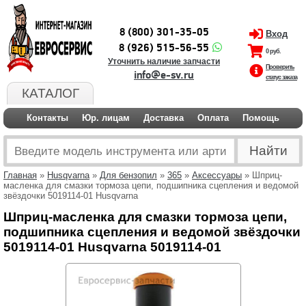
8 (800) 301-35-05
Вход
8 (926) 515-56-55
0 руб.
Уточнить наличие запчасти
Проверить
info@e-sv.ru
статус заказа
КАТАЛОГ
Контакты
Юр. лицам
Доставка
Оплата
Помощь
Главная
»
Husqvarna
»
Для бензопил
»
365
»
Аксессуары
» Шприц-
масленка для смазки тормоза цепи, подшипника сцепления и ведомой
звёздочки 5019114-01 Husqvarna
Шприц-масленка для смазки тормоза цепи,
подшипника сцепления и ведомой звёздочки
5019114-01 Husqvarna 5019114-01