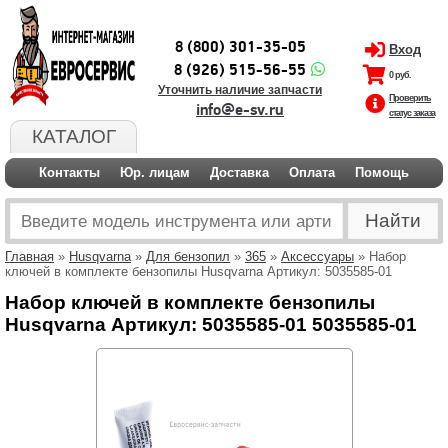
8 (800) 301-35-05
Вход
8 (926) 515-56-55
0 руб.
Уточнить наличие запчасти
Проверить
info@e-sv.ru
статус заказа
КАТАЛОГ
Контакты
Юр. лицам
Доставка
Оплата
Помощь
Главная
»
Husqvarna
»
Для бензопил
»
365
»
Аксессуары
» Набор
ключей в комплекте бензопилы Husqvarna Артикул: 5035585-01
Набор ключей в комплекте бензопилы
Husqvarna Артикул: 5035585-01 5035585-01