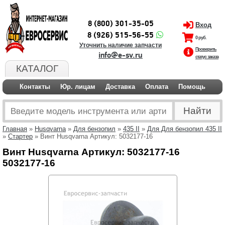
8 (800) 301-35-05
Вход
8 (926) 515-56-55
0 руб.
Уточнить наличие запчасти
Проверить
info@e-sv.ru
статус заказа
КАТАЛОГ
Контакты
Юр. лицам
Доставка
Оплата
Помощь
Главная
»
Husqvarna
»
Для бензопил
»
435 II
»
Для Для бензопил 435 II
»
Стартер
» Винт Husqvarna Артикул: 5032177-16
Винт Husqvarna Артикул: 5032177-16
5032177-16