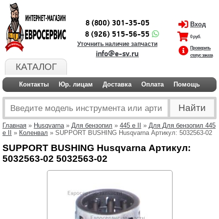
8 (800) 301-35-05
Вход
8 (926) 515-56-55
0 руб.
Уточнить наличие запчасти
Проверить
info@e-sv.ru
статус заказа
КАТАЛОГ
Контакты
Юр. лицам
Доставка
Оплата
Помощь
Главная
»
Husqvarna
»
Для бензопил
»
445 e II
»
Для Для бензопил 445
e II
»
Коленвал
» SUPPORT BUSHING Husqvarna Артикул: 5032563-02
SUPPORT BUSHING Husqvarna Артикул:
5032563-02 5032563-02