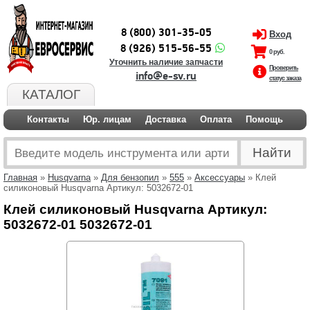
8 (800) 301-35-05
Вход
8 (926) 515-56-55
0 руб.
Уточнить наличие запчасти
Проверить
info@e-sv.ru
статус заказа
КАТАЛОГ
Контакты
Юр. лицам
Доставка
Оплата
Помощь
Главная
»
Husqvarna
»
Для бензопил
»
555
»
Аксессуары
» Клей
силиконовый Husqvarna Артикул: 5032672-01
Клей силиконовый Husqvarna Артикул:
5032672-01 5032672-01