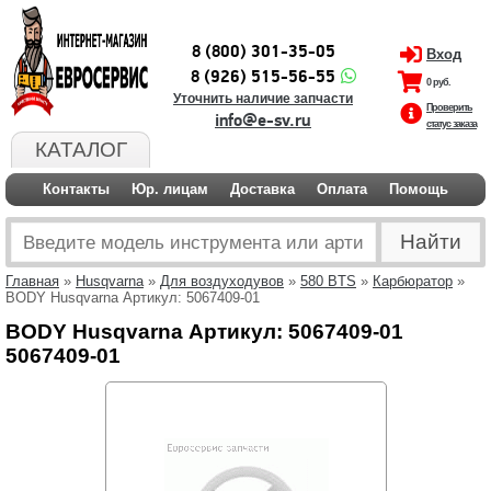
8 (800) 301-35-05
Вход
8 (926) 515-56-55
0 руб.
Уточнить наличие запчасти
Проверить
info@e-sv.ru
статус заказа
КАТАЛОГ
Контакты
Юр. лицам
Доставка
Оплата
Помощь
Главная
»
Husqvarna
»
Для воздуходувов
»
580 BTS
»
Карбюратор
»
BODY Husqvarna Артикул: 5067409-01
BODY Husqvarna Артикул: 5067409-01
5067409-01