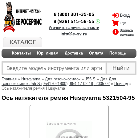
8 (800) 301-35-05
Вход
8 (926) 515-56-55
0 руб.
Уточнить наличие запчасти
Проверить
info@e-sv.ru
статус заказа
КАТАЛОГ
Контакты
Юр. лицам
Доставка
Оплата
Помощь
Главная
»
Husqvarna
»
Для газонокосилок
»
J55 S
»
Для Для
газонокосилок J55 S (95417021800), 954 17 02-18, 2005-02
»
Привод
»
Ось натяжителя ремня Husqvarna
Ось натяжителя ремня Husqvarna 5321504-95