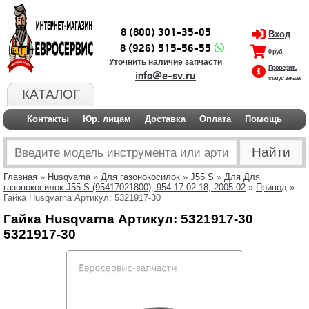
8 (800) 301-35-05
Вход
8 (926) 515-56-55
0 руб.
Уточнить наличие запчасти
Проверить
info@e-sv.ru
статус заказа
КАТАЛОГ
Контакты
Юр. лицам
Доставка
Оплата
Помощь
Главная
»
Husqvarna
»
Для газонокосилок
»
J55 S
»
Для Для
газонокосилок J55 S (95417021800), 954 17 02-18, 2005-02
»
Привод
»
Гайка Husqvarna Артикул: 5321917-30
Гайка Husqvarna Артикул: 5321917-30
5321917-30