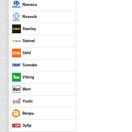
Remeza
Rossvik
Stanley
Steinel
Stihl
Sumake
Viking
Wert
Yoshi
Вихрь
Зубр