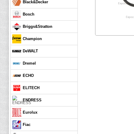
Black&Decker
Bosch
Briggs&Stratton
Champion
DeWALT
Dremel
ECHO
ELITECH
ENDRESS
Eurolux
Fiac