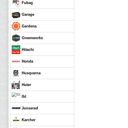
Fubag
Garage
Gardena
Greenworks
Hitachi
Honda
Husqvarna
Huter
Ibl
Jonsered
Karcher