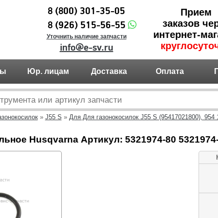
8 (800) 301-35-05
Прием
заказов че
8 (926) 515-56-55
интернет-маг
Уточнить наличие запчасти
круглосуто
info@e-sv.ru
ты
Юр. лицам
Доставка
Оплата
азонокосилок
»
J55 S
»
Для Для газонокосилок J55 S (95417021800), 954 1
ьное Husqvarna Артикул: 5321974-80 5321974