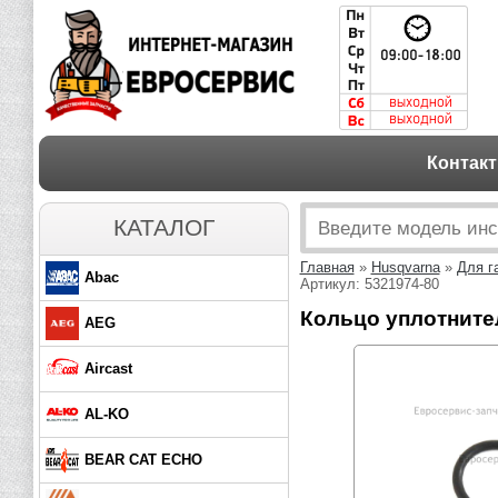
Контак
КАТАЛОГ
Главная
»
Husqvarna
»
Для г
Abac
Артикул: 5321974-80
Кольцо уплотнител
AEG
Aircast
AL-KO
BEAR CAT ECHO