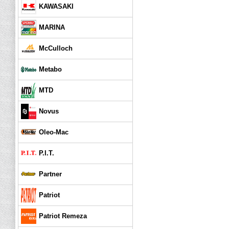
KAWASAKI
MARINA
McCulloch
Metabo
MTD
Novus
Oleo-Mac
P.I.T.
Partner
Patriot
Patriot Remeza