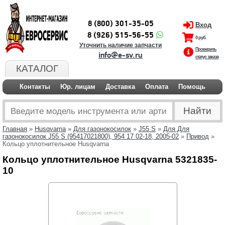
8 (800) 301-35-05
Вход
8 (926) 515-56-55
0 руб.
Уточнить наличие запчасти
Проверить
info@e-sv.ru
статус заказа
КАТАЛОГ
Контакты
Юр. лицам
Доставка
Оплата
Помощь
Главная
»
Husqvarna
»
Для газонокосилок
»
J55 S
»
Для Для
газонокосилок J55 S (95417021800), 954 17 02-18, 2005-02
»
Привод
»
Кольцо уплотнительное Husqvarna
Кольцо уплотнительное Husqvarna 5321835-
10