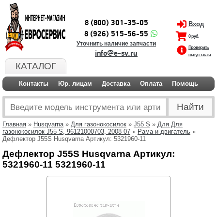
8 (800) 301-35-05
Вход
8 (926) 515-56-55
0 руб.
Уточнить наличие запчасти
Проверить
info@e-sv.ru
статус заказа
КАТАЛОГ
Контакты
Юр. лицам
Доставка
Оплата
Помощь
Главная
»
Husqvarna
»
Для газонокосилок
»
J55 S
»
Для Для
газонокосилок J55 S, 96121000703, 2008-07
»
Рама и двигатель
»
Дефлектор J55S Husqvarna Артикул: 5321960-11
Дефлектор J55S Husqvarna Артикул:
5321960-11 5321960-11