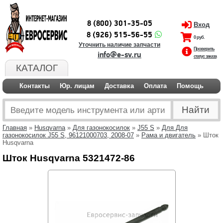
8 (800) 301-35-05
Вход
8 (926) 515-56-55
0 руб.
Уточнить наличие запчасти
Проверить
info@e-sv.ru
статус заказа
КАТАЛОГ
Контакты
Юр. лицам
Доставка
Оплата
Помощь
Главная
»
Husqvarna
»
Для газонокосилок
»
J55 S
»
Для Для
газонокосилок J55 S, 96121000703, 2008-07
»
Рама и двигатель
» Шток
Husqvarna
Шток Husqvarna 5321472-86