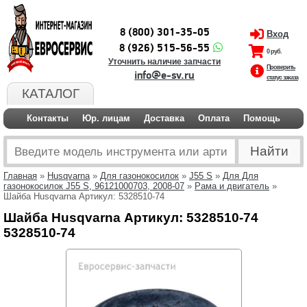
8 (800) 301-35-05
Вход
8 (926) 515-56-55
0 руб.
Уточнить наличие запчасти
Проверить
info@e-sv.ru
статус заказа
КАТАЛОГ
Контакты
Юр. лицам
Доставка
Оплата
Помощь
Главная
»
Husqvarna
»
Для газонокосилок
»
J55 S
»
Для Для
газонокосилок J55 S, 96121000703, 2008-07
»
Рама и двигатель
»
Шайба Husqvarna Артикул: 5328510-74
Шайба Husqvarna Артикул: 5328510-74
5328510-74