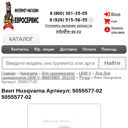
8 (800) 301-35-05
Вход
8 (926) 515-56-55
0 руб.
Уточнить наличие запчасти
Проверить
info@e-sv.ru
статус заказа
КАТАЛОГ
Контакты
Юр. лицам
Доставка
Оплата
Помощь
Главная
»
Husqvarna
»
Для газонокосилок
»
LB48 V
»
Для Для
газонокосилок LB48 V, 966975803, 2013-02
»
Ручка
» Винт Husqvarna
Артикул: 5055577-02
Винт Husqvarna Артикул: 5055577-02
5055577-02