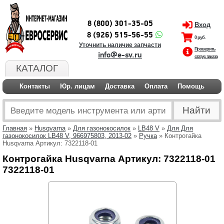
8 (800) 301-35-05
Вход
8 (926) 515-56-55
0 руб.
Уточнить наличие запчасти
Проверить
info@e-sv.ru
статус заказа
КАТАЛОГ
Контакты
Юр. лицам
Доставка
Оплата
Помощь
Главная
»
Husqvarna
»
Для газонокосилок
»
LB48 V
»
Для Для
газонокосилок LB48 V, 966975803, 2013-02
»
Ручка
» Контрогайка
Husqvarna Артикул: 7322118-01
Контрогайка Husqvarna Артикул: 7322118-01
7322118-01