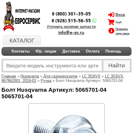
8 (800) 301-35-05
Вход
8 (926) 515-56-55
0 руб.
Уточнить наличие запчасти
Проверить
info@e-sv.ru
статус заказа
КАТАЛОГ
Контакты
Юр. лицам
Доставка
Оплата
Помощь
Главная
»
Husqvarna
»
Для газонокосилок
»
LC 353iVX
»
LC 353iVX,
967862001, 2019-01
»
Ручка
» Болт Husqvarna Артикул: 5065701-04
Болт Husqvarna Артикул: 5065701-04
5065701-04