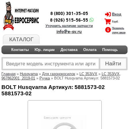
8 (800) 301-35-05
Вход
8 (926) 515-56-55
0 руб.
Уточнить наличие запчасти
Проверить
info@e-sv.ru
статус заказа
КАТАЛОГ
Контакты
Юр. лицам
Доставка
Оплата
Помощь
Главная
»
Husqvarna
»
Для газонокосилок
»
LC 353iVX
»
LC 353iVX,
967862001, 2019-01
»
Ручка
» BOLT Husqvarna Артикул: 5881573-02
BOLT Husqvarna Артикул: 5881573-02
5881573-02