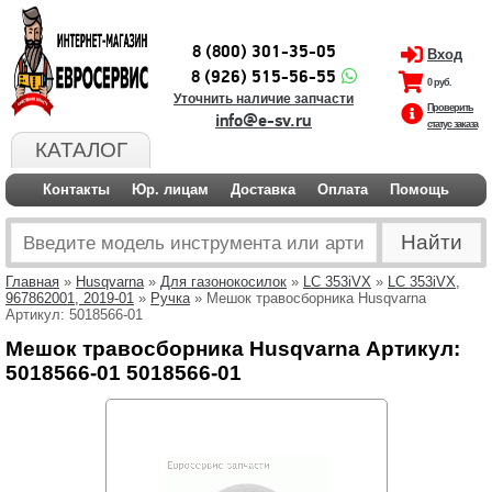
8 (800) 301-35-05
Вход
8 (926) 515-56-55
0 руб.
Уточнить наличие запчасти
Проверить
info@e-sv.ru
статус заказа
КАТАЛОГ
Контакты
Юр. лицам
Доставка
Оплата
Помощь
Главная
»
Husqvarna
»
Для газонокосилок
»
LC 353iVX
»
LC 353iVX,
967862001, 2019-01
»
Ручка
» Мешок травосборника Husqvarna
Артикул: 5018566-01
Мешок травосборника Husqvarna Артикул:
5018566-01 5018566-01