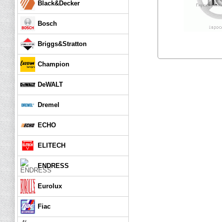
Black&Decker
Bosch
Briggs&Stratton
Champion
DeWALT
Dremel
ECHO
ELITECH
ENDRESS
Eurolux
Fiac