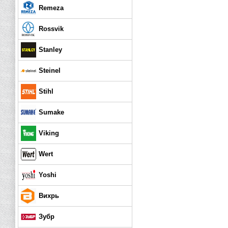
Remeza
Rossvik
Stanley
Steinel
Stihl
Sumake
Viking
Wert
Yoshi
Вихрь
Зубр