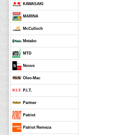
KAWASAKI
MARINA
McCulloch
Metabo
MTD
Novus
Oleo-Mac
P.I.T.
Partner
Patriot
Patriot Remeza