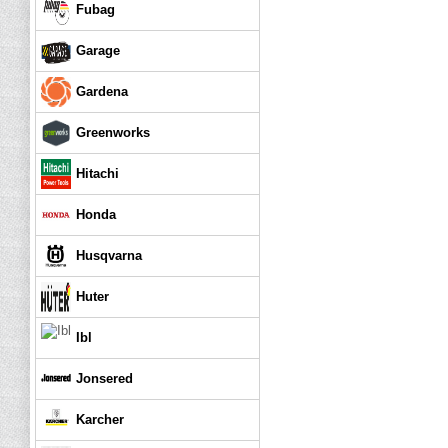
Fubag
Garage
Gardena
Greenworks
Hitachi
Honda
Husqvarna
Huter
Ibl
Jonsered
Karcher