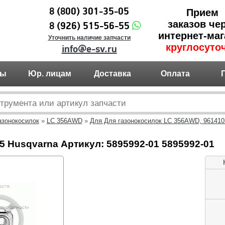
8 (800) 301-35-05
Прием
заказов че
8 (926) 515-56-55
интернет-маг
Уточнить наличие запчасти
круглосуто
info@e-sv.ru
ты
Юр. лицам
Доставка
Оплата
азонокосилок
»
LC 356AWD
»
Для Для газонокосилок LC 356AWD, 9614102
 Husqvarna Артикул: 5895992-01 5895992-01