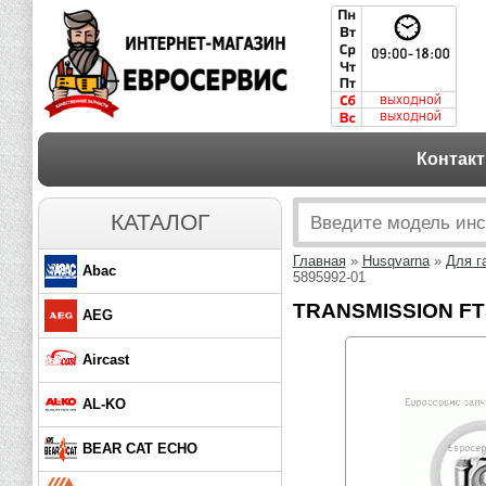
Контак
КАТАЛОГ
Главная
»
Husqvarna
»
Для г
Abac
5895992-01
TRANSMISSION FT5
AEG
Aircast
AL-KO
BEAR CAT ECHO