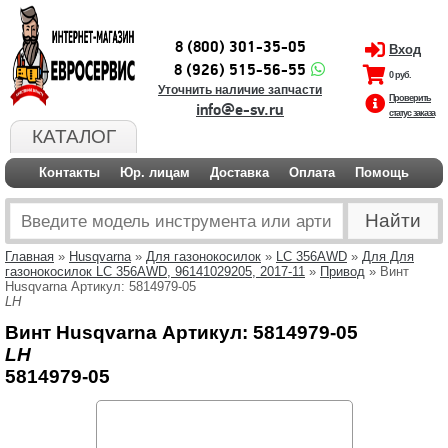
8 (800) 301-35-05
Вход
8 (926) 515-56-55
0 руб.
Уточнить наличие запчасти
Проверить
info@e-sv.ru
статус заказа
КАТАЛОГ
Контакты
Юр. лицам
Доставка
Оплата
Помощь
Главная
»
Husqvarna
»
Для газонокосилок
»
LC 356AWD
»
Для Для
газонокосилок LC 356AWD, 96141029205, 2017-11
»
Привод
» Винт
Husqvarna Артикул: 5814979-05
LH
Винт Husqvarna Артикул: 5814979-05
LH
5814979-05