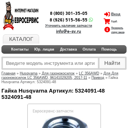
8 (800) 301-35-05
Вход
8 (926) 515-56-55
0 руб.
Уточнить наличие запчасти
Проверить
info@e-sv.ru
статус заказа
КАТАЛОГ
Контакты
Юр. лицам
Доставка
Оплата
Помощь
Главная
»
Husqvarna
»
Для газонокосилок
»
LC 356AWD
»
Для Для
газонокосилок LC 356AWD, 96141029205, 2017-11
»
Привод
» Гайка
Husqvarna Артикул: 5324091-48
Гайка Husqvarna Артикул: 5324091-48
5324091-48