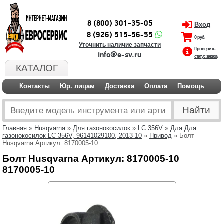
8 (800) 301-35-05
Вход
8 (926) 515-56-55
0 руб.
Уточнить наличие запчасти
Проверить
info@e-sv.ru
статус заказа
КАТАЛОГ
Контакты
Юр. лицам
Доставка
Оплата
Помощь
Главная
»
Husqvarna
»
Для газонокосилок
»
LC 356V
»
Для Для
газонокосилок LC 356V, 96141029100, 2013-10
»
Привод
» Болт
Husqvarna Артикул: 8170005-10
Болт Husqvarna Артикул: 8170005-10
8170005-10