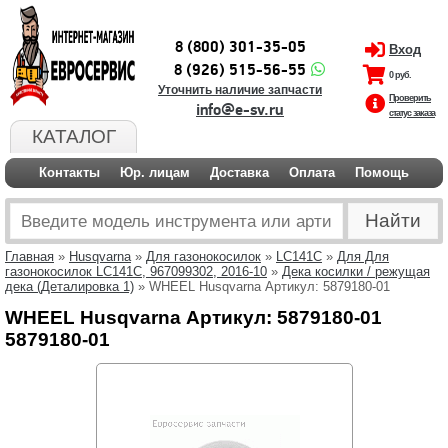
8 (800) 301-35-05
Вход
8 (926) 515-56-55
0 руб.
Уточнить наличие запчасти
Проверить
info@e-sv.ru
статус заказа
КАТАЛОГ
Контакты
Юр. лицам
Доставка
Оплата
Помощь
Главная
»
Husqvarna
»
Для газонокосилок
»
LC141C
»
Для Для
газонокосилок LC141C, 967099302, 2016-10
»
Дека косилки / режущая
дека (Деталировка 1)
» WHEEL Husqvarna Артикул: 5879180-01
WHEEL Husqvarna Артикул: 5879180-01
5879180-01