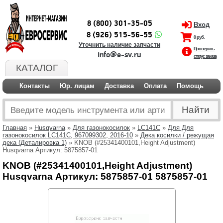
8 (800) 301-35-05
Вход
8 (926) 515-56-55
0 руб.
Уточнить наличие запчасти
Проверить
info@e-sv.ru
статус заказа
КАТАЛОГ
Контакты
Юр. лицам
Доставка
Оплата
Помощь
Главная
»
Husqvarna
»
Для газонокосилок
»
LC141C
»
Для Для
газонокосилок LC141C, 967099302, 2016-10
»
Дека косилки / режущая
дека (Деталировка 1)
» KNOB (#25341400101,Height Adjustment)
Husqvarna Артикул: 5875857-01
KNOB (#25341400101,Height Adjustment)
Husqvarna Артикул: 5875857-01 5875857-01