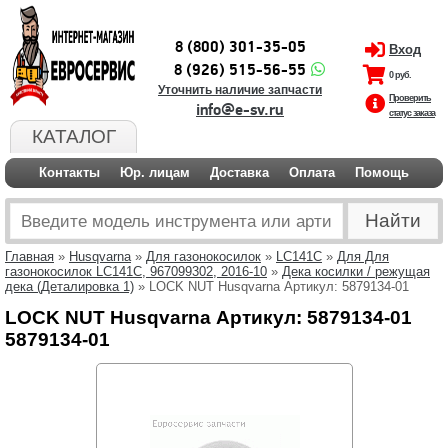
8 (800) 301-35-05
Вход
8 (926) 515-56-55
0 руб.
Уточнить наличие запчасти
Проверить
info@e-sv.ru
статус заказа
КАТАЛОГ
Контакты
Юр. лицам
Доставка
Оплата
Помощь
Главная
»
Husqvarna
»
Для газонокосилок
»
LC141C
»
Для Для
газонокосилок LC141C, 967099302, 2016-10
»
Дека косилки / режущая
дека (Деталировка 1)
» LOCK NUT Husqvarna Артикул: 5879134-01
LOCK NUT Husqvarna Артикул: 5879134-01
5879134-01