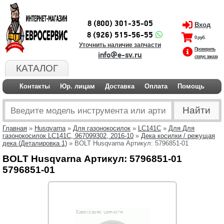
8 (800) 301-35-05
Вход
8 (926) 515-56-55
0 руб.
Уточнить наличие запчасти
Проверить
info@e-sv.ru
статус заказа
КАТАЛОГ
Контакты
Юр. лицам
Доставка
Оплата
Помощь
Главная
»
Husqvarna
»
Для газонокосилок
»
LC141C
»
Для Для
газонокосилок LC141C, 967099302, 2016-10
»
Дека косилки / режущая
дека (Деталировка 1)
» BOLT Husqvarna Артикул: 5796851-01
BOLT Husqvarna Артикул: 5796851-01
5796851-01