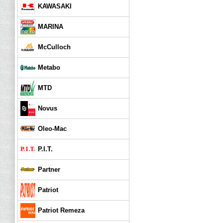
KAWASAKI
MARINA
McCulloch
Metabo
MTD
Novus
Oleo-Mac
P.I.T.
Partner
Patriot
Patriot Remeza