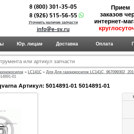
8 (800) 301-35-05
Прием
заказов че
8 (926) 515-56-55
интернет-маг
Уточнить наличие запчасти
круглосуто
info@e-sv.ru
ты
Юр. лицам
Доставка
Оплата
азонокосилок
»
LC141C
»
Для Для газонокосилок LC141C, 967099302, 201
14891-01
arna Артикул: 5014891-01 5014891-01