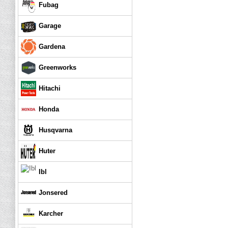
Fubag
Garage
Gardena
Greenworks
Hitachi
Honda
Husqvarna
Huter
Ibl
Jonsered
Karcher