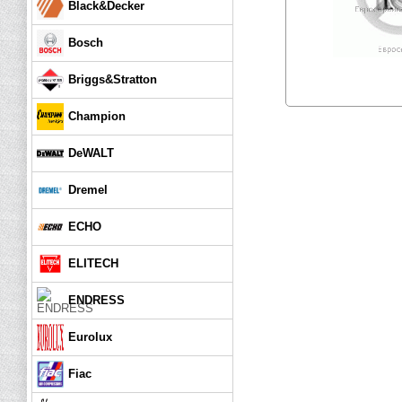
Black&Decker
Bosch
Briggs&Stratton
Champion
DeWALT
Dremel
ECHO
ELITECH
ENDRESS
Eurolux
Fiac