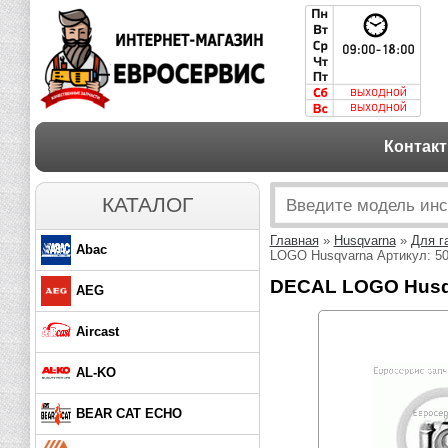
Контак
КАТАЛОГ
Главная
»
Husqvarna
»
Для г
Abac
LOGO Husqvarna Артикул: 50
DECAL LOGO Husqv
AEG
Aircast
AL-KO
BEAR CAT ECHO