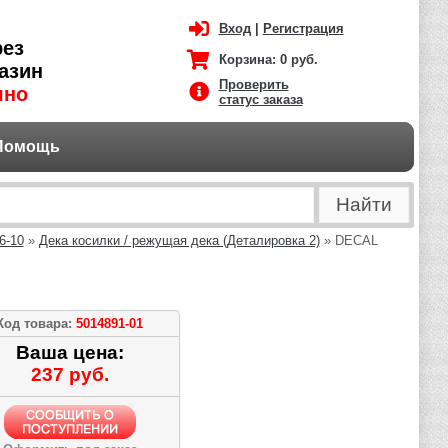
Вход
|
Регистрация
рез
Корзина:
0 руб.
азин
Проверить
чно
статус заказа
Помощь
6-10
»
Дека косилки / режущая дека (Деталировка 2)
» DECAL
Код товара:
5014891-01
Ваша цена:
237 руб.