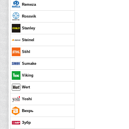
Remeza
Rossvik
Stanley
Steinel
Stihl
Sumake
Viking
Wert
Yoshi
Вихрь
Зубр