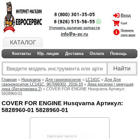
8 (800) 301-35-05
Вход
8 (926) 515-56-55
0 руб.
Уточнить наличие запчасти
Проверить
info@e-sv.ru
статус заказа
КАТАЛОГ
Контакты
Юр. лицам
Доставка
Оплата
Помощь
Главная
»
Husqvarna
»
Для газонокосилок
»
LC141C
»
Для Для
газонокосилок LC141C, 967099302, 2016-10
»
Дека косилки / режущая
дека (Деталировка 2)
» COVER FOR ENGINE Husqvarna Артикул:
5828960-01
COVER FOR ENGINE Husqvarna Артикул:
5828960-01 5828960-01