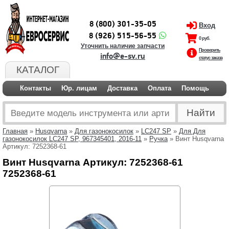
8 (800) 301-35-05
Вход
8 (926) 515-56-55
0 руб.
Уточнить наличие запчасти
Проверить
info@e-sv.ru
статус заказа
КАТАЛОГ
Контакты
Юр. лицам
Доставка
Оплата
Помощь
Главная
»
Husqvarna
»
Для газонокосилок
»
LC247 SP
»
Для Для
газонокосилок LC247 SP, 967345401, 2016-11
»
Ручка
» Винт Husqvarna
Артикул: 7252368-61
Винт Husqvarna Артикул: 7252368-61
7252368-61