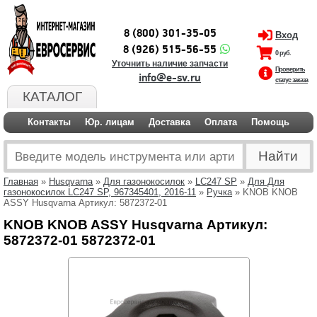
8 (800) 301-35-05
Вход
8 (926) 515-56-55
0 руб.
Уточнить наличие запчасти
Проверить
info@e-sv.ru
статус заказа
КАТАЛОГ
Контакты
Юр. лицам
Доставка
Оплата
Помощь
Главная
»
Husqvarna
»
Для газонокосилок
»
LC247 SP
»
Для Для
газонокосилок LC247 SP, 967345401, 2016-11
»
Ручка
» KNOB KNOB
ASSY Husqvarna Артикул: 5872372-01
KNOB KNOB ASSY Husqvarna Артикул:
5872372-01 5872372-01