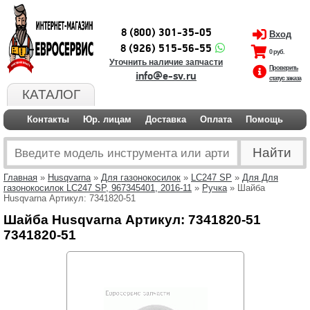
8 (800) 301-35-05
Вход
8 (926) 515-56-55
0 руб.
Уточнить наличие запчасти
Проверить
info@e-sv.ru
статус заказа
КАТАЛОГ
Контакты
Юр. лицам
Доставка
Оплата
Помощь
Главная
»
Husqvarna
»
Для газонокосилок
»
LC247 SP
»
Для Для
газонокосилок LC247 SP, 967345401, 2016-11
»
Ручка
» Шайба
Husqvarna Артикул: 7341820-51
Шайба Husqvarna Артикул: 7341820-51
7341820-51