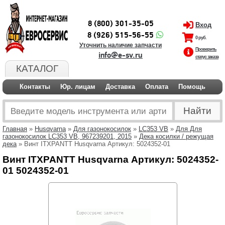
8 (800) 301-35-05
Вход
8 (926) 515-56-55
0 руб.
Уточнить наличие запчасти
Проверить
info@e-sv.ru
статус заказа
КАТАЛОГ
Контакты
Юр. лицам
Доставка
Оплата
Помощь
Главная
»
Husqvarna
»
Для газонокосилок
»
LC353 VB
»
Для Для
газонокосилок LC353 VB, 967239201, 2015
»
Дека косилки / режущая
дека
» Винт ITXPANTT Husqvarna Артикул: 5024352-01
Винт ITXPANTT Husqvarna Артикул: 5024352-
01 5024352-01