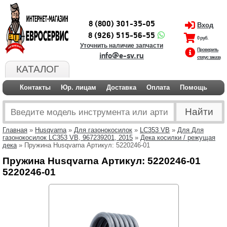
8 (800) 301-35-05
Вход
8 (926) 515-56-55
0 руб.
Уточнить наличие запчасти
Проверить
info@e-sv.ru
статус заказа
КАТАЛОГ
Контакты
Юр. лицам
Доставка
Оплата
Помощь
Главная
»
Husqvarna
»
Для газонокосилок
»
LC353 VB
»
Для Для
газонокосилок LC353 VB, 967239201, 2015
»
Дека косилки / режущая
дека
» Пружина Husqvarna Артикул: 5220246-01
Пружина Husqvarna Артикул: 5220246-01
5220246-01