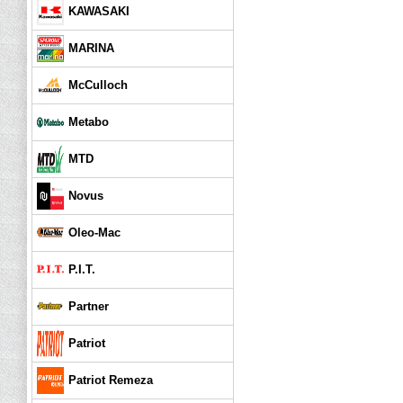
KAWASAKI
MARINA
McCulloch
Metabo
MTD
Novus
Oleo-Mac
P.I.T.
Partner
Patriot
Patriot Remeza