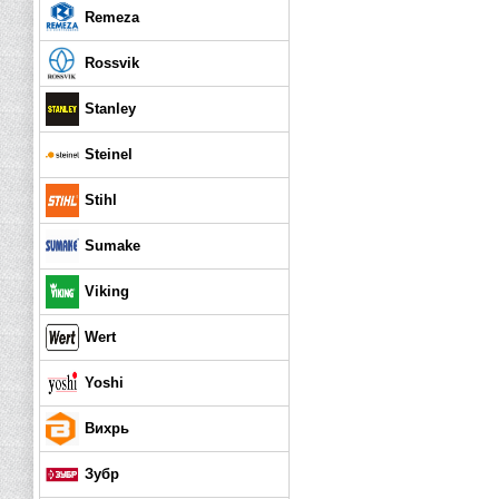
Remeza
Rossvik
Stanley
Steinel
Stihl
Sumake
Viking
Wert
Yoshi
Вихрь
Зубр