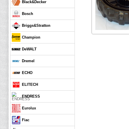
Black&Decker
Bosch
Briggs&Stratton
Champion
DeWALT
Dremel
ECHO
ELITECH
ENDRESS
Eurolux
Fiac