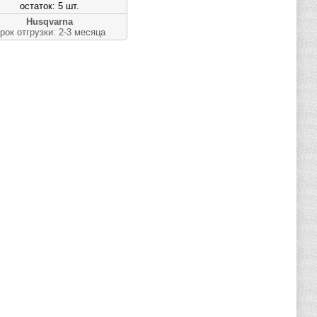
остаток: 5 шт.
Husqvarna
рок отгрузки: 2-3 месяца