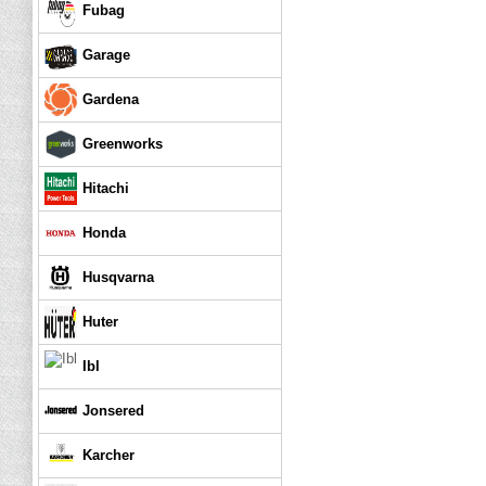
Fubag
Garage
Gardena
Greenworks
Hitachi
Honda
Husqvarna
Huter
Ibl
Jonsered
Karcher