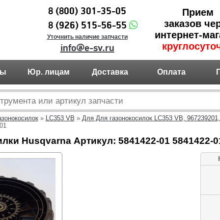
8 (800) 301-35-05
Прием
заказов че
8 (926) 515-56-55
интернет-маг
Уточнить наличие запчасти
круглосуто
info@e-sv.ru
ты
Юр. лицам
Доставка
Оплата
азонокосилок
»
LC353 VB
»
Для Для газонокосилок LC353 VB, 967239201,
01
лки Husqvarna Артикул: 5841422-01 5841422-0