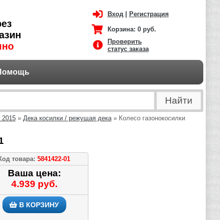
Вход
|
Регистрация
рез
Корзина:
0 руб.
азин
Проверить
чно
статус заказа
Помощь
 2015
»
Дека косилки / режущая дека
» Колесо газонокосилки
1
Код товара:
5841422-01
Ваша цена:
4.939 руб.
В КОРЗИНУ