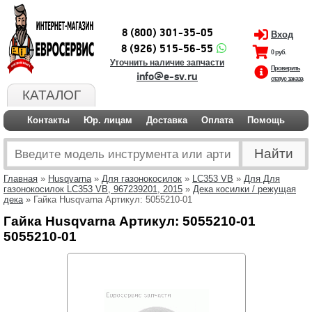
8 (800) 301-35-05
Вход
8 (926) 515-56-55
0 руб.
Уточнить наличие запчасти
Проверить
info@e-sv.ru
статус заказа
КАТАЛОГ
Контакты
Юр. лицам
Доставка
Оплата
Помощь
Главная
»
Husqvarna
»
Для газонокосилок
»
LC353 VB
»
Для Для
газонокосилок LC353 VB, 967239201, 2015
»
Дека косилки / режущая
дека
» Гайка Husqvarna Артикул: 5055210-01
Гайка Husqvarna Артикул: 5055210-01
5055210-01