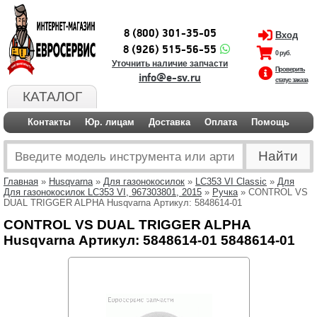
8 (800) 301-35-05
Вход
8 (926) 515-56-55
0 руб.
Уточнить наличие запчасти
Проверить
info@e-sv.ru
статус заказа
КАТАЛОГ
Контакты
Юр. лицам
Доставка
Оплата
Помощь
Главная
»
Husqvarna
»
Для газонокосилок
»
LC353 VI Classic
»
Для
Для газонокосилок LC353 VI, 967303801, 2015
»
Ручка
» CONTROL VS
DUAL TRIGGER ALPHA Husqvarna Артикул: 5848614-01
CONTROL VS DUAL TRIGGER ALPHA
Husqvarna Артикул: 5848614-01 5848614-01