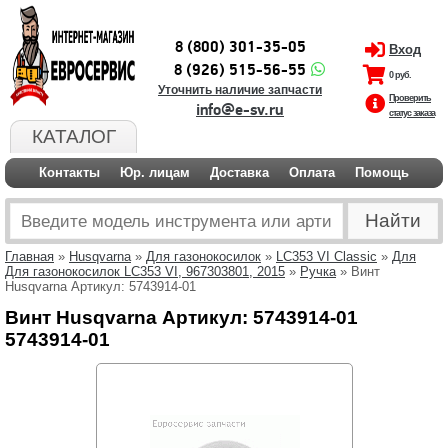
8 (800) 301-35-05
Вход
8 (926) 515-56-55
0 руб.
Уточнить наличие запчасти
Проверить
info@e-sv.ru
статус заказа
КАТАЛОГ
Контакты
Юр. лицам
Доставка
Оплата
Помощь
Главная
»
Husqvarna
»
Для газонокосилок
»
LC353 VI Classic
»
Для
Для газонокосилок LC353 VI, 967303801, 2015
»
Ручка
» Винт
Husqvarna Артикул: 5743914-01
Винт Husqvarna Артикул: 5743914-01
5743914-01