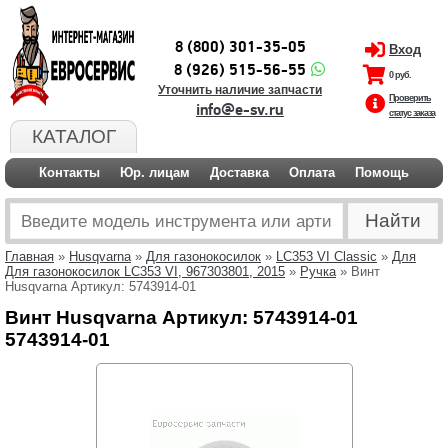
8 (800) 301-35-05
Вход
8 (926) 515-56-55
0 руб.
Уточнить наличие запчасти
Проверить
info@e-sv.ru
статус заказа
КАТАЛОГ
Контакты
Юр. лицам
Доставка
Оплата
Помощь
Главная
»
Husqvarna
»
Для газонокосилок
»
LC353 VI Classic
»
Для
Для газонокосилок LC353 VI, 967303801, 2015
»
Ручка
» Винт
Husqvarna Артикул: 5743914-01
Винт Husqvarna Артикул: 5743914-01
5743914-01