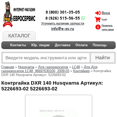
8 (800) 301-35-05
Вход
8 (926) 515-56-55
0 руб.
Уточнить наличие запчасти
Проверить
info@e-sv.ru
статус заказа
КАТАЛОГ
Контакты
Юр. лицам
Доставка
Оплата
Помощь
Главная
»
Husqvarna
»
Для газонокосилок
»
LC48
»
Для Для
газонокосилок LC48, 96697630100, 2009-03
»
Контейнер
» Контргайка
DXR 140 Husqvarna Артикул: 5226693-02
Контргайка DXR 140 Husqvarna Артикул:
5226693-02 5226693-02