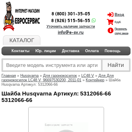
8 (800) 301-35-05
Вход
8 (926) 515-56-55
0 руб.
Уточнить наличие запчасти
Проверить
info@e-sv.ru
статус заказа
КАТАЛОГ
Контакты
Юр. лицам
Доставка
Оплата
Помощь
Главная
»
Husqvarna
»
Для газонокосилок
»
LC48 V
»
Для Для
газонокосилок LC48 V, 96697530200, 2011-01
»
Контейнер
» Шайба
Husqvarna Артикул: 5312066-66
Шайба Husqvarna Артикул: 5312066-66
5312066-66