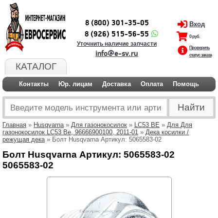
8 (800) 301-35-05
Вход
8 (926) 515-56-55
0 руб.
Уточнить наличие запчасти
Проверить
info@e-sv.ru
статус заказа
КАТАЛОГ
Контакты
Юр. лицам
Доставка
Оплата
Помощь
Главная
»
Husqvarna
»
Для газонокосилок
»
LC53 BE
»
Для Для
газонокосилок LC53 Be, 96666900100, 2011-01
»
Дека косилки /
режущая дека
» Болт Husqvarna Артикул: 5065583-02
Болт Husqvarna Артикул: 5065583-02
5065583-02