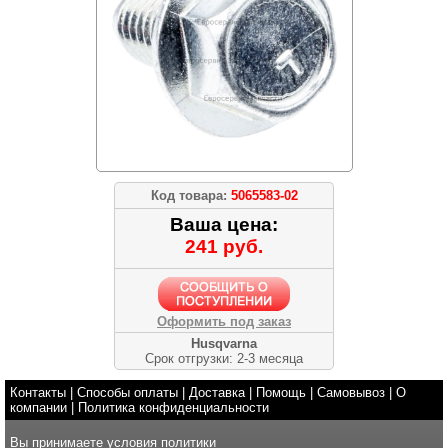
Код товара:
5065583-02
Ваша цена:
241 руб.
Оформить под заказ
Husqvarna
Срок отгрузки: 2-3 месяца
Контакты
|
Способы оплаты
|
Доставка
|
Помощь
|
Самовывоз
|
О
компании
|
Политика конфиденциальности
Вы принимаете условия
политики