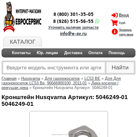
8 (800) 301-35-05
Вход
8 (926) 515-56-55
0 руб.
Уточнить наличие запчасти
Проверить
info@e-sv.ru
статус заказа
КАТАЛОГ
Контакты
Юр. лицам
Доставка
Оплата
Помощь
Главная
»
Husqvarna
»
Для газонокосилок
»
LC53 BE
»
Для Для
газонокосилок LC53 Be, 96666900100, 2011-01
»
Дека косилки /
режущая дека
» Кронштейн Husqvarna Артикул: 5046249-01
Кронштейн Husqvarna Артикул: 5046249-01
5046249-01