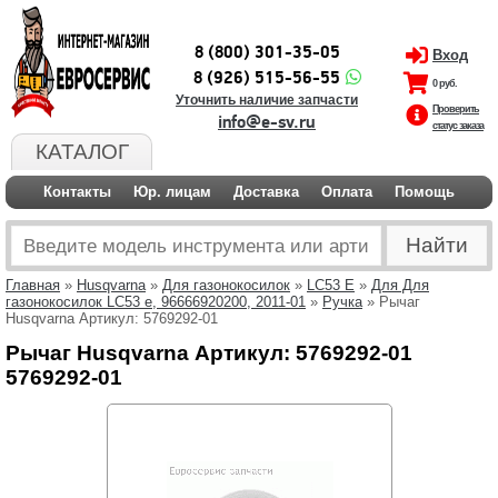
8 (800) 301-35-05
Вход
8 (926) 515-56-55
0 руб.
Уточнить наличие запчасти
Проверить
info@e-sv.ru
статус заказа
КАТАЛОГ
Контакты
Юр. лицам
Доставка
Оплата
Помощь
Главная
»
Husqvarna
»
Для газонокосилок
»
LC53 E
»
Для Для
газонокосилок LC53 e, 96666920200, 2011-01
»
Ручка
» Рычаг
Husqvarna Артикул: 5769292-01
Рычаг Husqvarna Артикул: 5769292-01
5769292-01