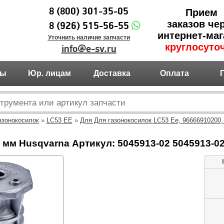
8 (800) 301-35-05
Прием
заказов че
8 (926) 515-56-55
интернет-маг
Уточнить наличие запчасти
круглосуто
info@e-sv.ru
ты
Юр. лицам
Доставка
Оплата
азонокосилок
»
LC53 EE
»
Для Для газонокосилок LC53 Ee, 96666910200,
 мм Husqvarna Артикул: 5045913-02 5045913-0