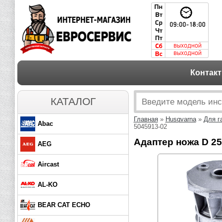
Контак
КАТАЛОГ
Главная
»
Husqvarna
»
Для г
Abac
5045913-02
Адаптер ножа D 25
AEG
Aircast
AL-KO
BEAR CAT ECHO