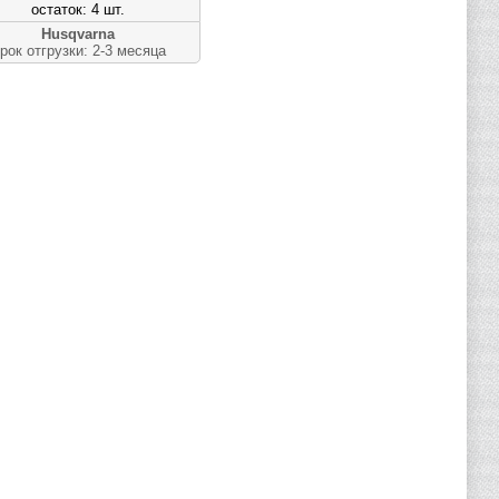
остаток: 4 шт.
Husqvarna
рок отгрузки: 2-3 месяца