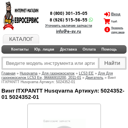
8 (800) 301-35-05
Вход
8 (926) 515-56-55
0 руб.
Уточнить наличие запчасти
Проверить
info@e-sv.ru
статус заказа
КАТАЛОГ
Контакты
Юр. лицам
Доставка
Оплата
Помощь
Главная
»
Husqvarna
»
Для газонокосилок
»
LC53 EE
»
Для Для
газонокосилок LC53 Ee, 96666910200, 2011-01
»
Двигатель
» Винт
ITXPANTT Husqvarna Артикул: 5024352-01
Винт ITXPANTT Husqvarna Артикул: 5024352-
01 5024352-01