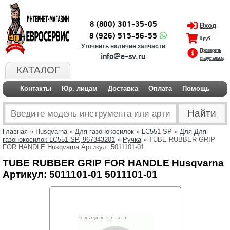
8 (800) 301-35-05
Вход
8 (926) 515-56-55
0 руб.
Уточнить наличие запчасти
Проверить
info@e-sv.ru
статус заказа
КАТАЛОГ
Контакты
Юр. лицам
Доставка
Оплата
Помощь
Главная
»
Husqvarna
»
Для газонокосилок
»
LC551 SP
»
Для Для
газонокосилок LC551 SP, 967343201
»
Ручка
» TUBE RUBBER GRIP
FOR HANDLE Husqvarna Артикул: 5011101-01
TUBE RUBBER GRIP FOR HANDLE Husqvarna
Артикул: 5011101-01 5011101-01