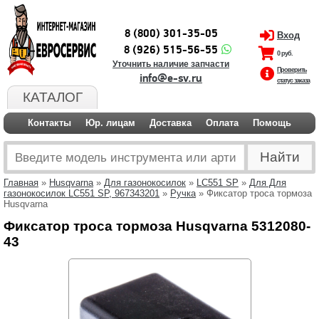
8 (800) 301-35-05
Вход
8 (926) 515-56-55
0 руб.
Уточнить наличие запчасти
Проверить
info@e-sv.ru
статус заказа
КАТАЛОГ
Контакты
Юр. лицам
Доставка
Оплата
Помощь
Главная
»
Husqvarna
»
Для газонокосилок
»
LC551 SP
»
Для Для
газонокосилок LC551 SP, 967343201
»
Ручка
» Фиксатор троса тормоза
Husqvarna
Фиксатор троса тормоза Husqvarna 5312080-
43