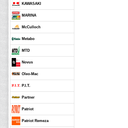
KAWASAKI
MARINA
McCulloch
Metabo
MTD
Novus
Oleo-Mac
P.I.T.
Partner
Patriot
Patriot Remeza