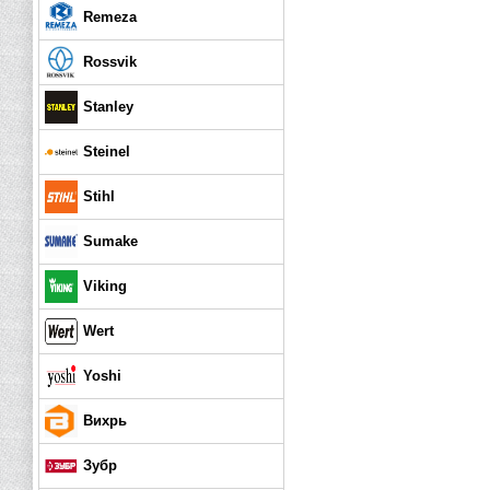
Remeza
Rossvik
Stanley
Steinel
Stihl
Sumake
Viking
Wert
Yoshi
Вихрь
Зубр