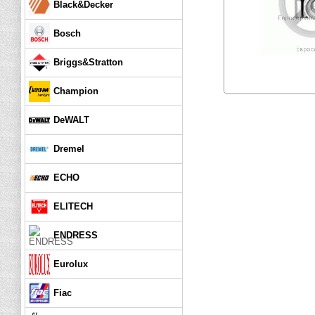
Black&Decker
Bosch
Briggs&Stratton
Champion
DeWALT
Dremel
ECHO
ELITECH
ENDRESS
Eurolux
Fiac