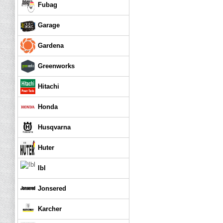
Fubag
Garage
Gardena
Greenworks
Hitachi
Honda
Husqvarna
Huter
Ibl
Jonsered
Karcher