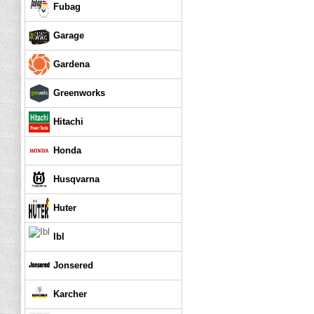
Fubag
Garage
Gardena
Greenworks
Hitachi
Honda
Husqvarna
Huter
Ibl
Jonsered
Karcher