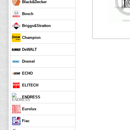
Black&Decker
Bosch
Briggs&Stratton
Champion
DeWALT
Dremel
ECHO
ELITECH
ENDRESS
Eurolux
Fiac