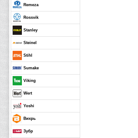
Remeza
Rossvik
Stanley
Steinel
Stihl
Sumake
Viking
Wert
Yoshi
Вихрь
Зубр