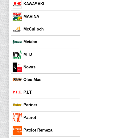
KAWASAKI
MARINA
McCulloch
Metabo
MTD
Novus
Oleo-Mac
P.I.T.
Partner
Patriot
Patriot Remeza