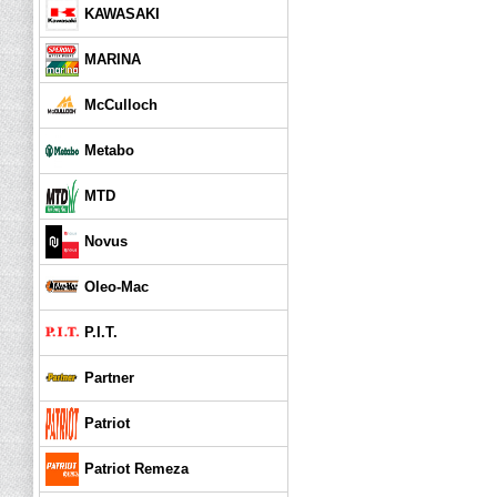
KAWASAKI
MARINA
McCulloch
Metabo
MTD
Novus
Oleo-Mac
P.I.T.
Partner
Patriot
Patriot Remeza