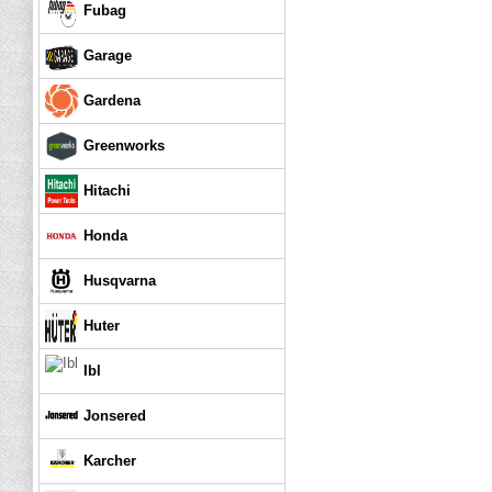
Fubag
Garage
Gardena
Greenworks
Hitachi
Honda
Husqvarna
Huter
Ibl
Jonsered
Karcher