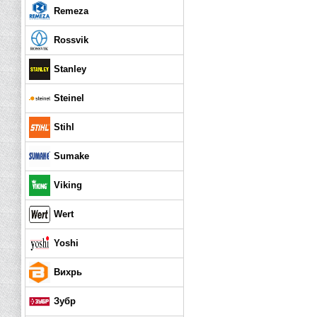
Remeza
Rossvik
Stanley
Steinel
Stihl
Sumake
Viking
Wert
Yoshi
Вихрь
Зубр