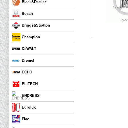
Black&Decker
Bosch
Briggs&Stratton
Champion
DeWALT
Dremel
ECHO
ELITECH
ENDRESS
Eurolux
Fiac